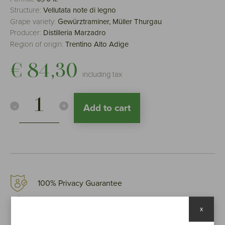
Structure:
Vellutata note di legno
Grape variety:
Gewürztraminer, Müller Thurgau
Producer:
Distilleria Marzadro
Region of origin:
Trentino Alto Adige
€ 84,30
including tax
-
+
Add to cart
100% Privacy Guarantee
Secure payment by credit card
x