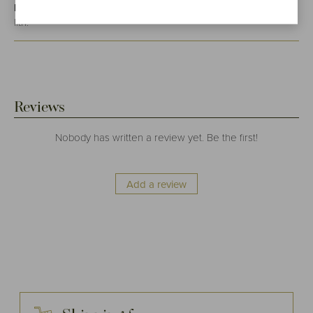
INVECCHIAMENTO:
Invecchiamento:
4 anni in botti da 225
litri.
Reviews
Nobody has written a review yet. Be the first!
Add a review