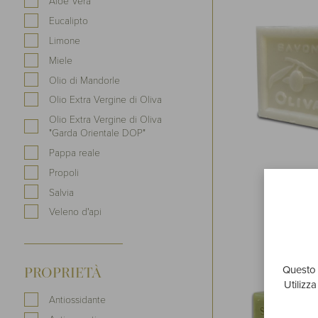
Aloe Vera
Eucalipto
Limone
Miele
Olio di Mandorle
Olio Extra Vergine di Oliva
Olio Extra Vergine di Oliva
"Garda Orientale DOP"
Pappa reale
Propoli
LAUNDR
Salvia
300 gr.
Veleno d'api
Questo s
PROPRIETÀ
Utilizz
Antiossidante