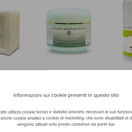
Y SOAP
REDUCING CREAM WITH
INTIM
OLIVE OIL "OLIVIT-E"
€ 2,60
250 m
€ 17,50
250 ml.
Informazioni sui cookie presenti in questo sito
ito utilizza cookie tecnici e statistici anonimi, necessari al suo funzi
a anche cookie analitici e cookie di marketing, che sono disabilitati di d
vengono attivati solo previo consenso da parte tua.