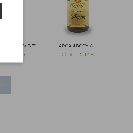
Y OIL "OLIVIT-E"
ARGAN BODY OIL
€ 8,90
€ 10,80
l.
100 ml.
CTS