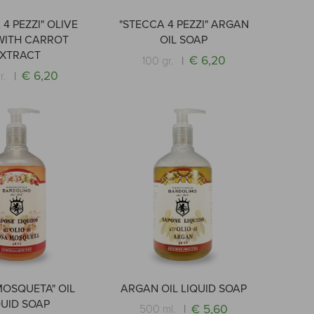
4 PEZZI" OLIVE
"STECCA 4 PEZZI" ARGAN
WITH CARROT
OIL SOAP
XTRACT
€ 6,20
100 gr.
€ 6,20
r.
MOSQUETA" OIL
ARGAN OIL LIQUID SOAP
QUID SOAP
€ 5,60
500 ml.