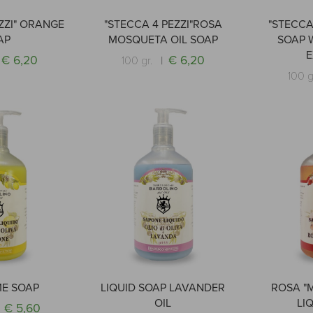
ZZI" ORANGE
"STECCA 4 PEZZI"ROSA
"STECCA 
AP
MOSQUETA OIL SOAP
SOAP 
E
€ 6,20
€ 6,20
100 gr.
100 g
ME SOAP
LIQUID SOAP LAVANDER
ROSA "
OIL
LI
€ 5,60