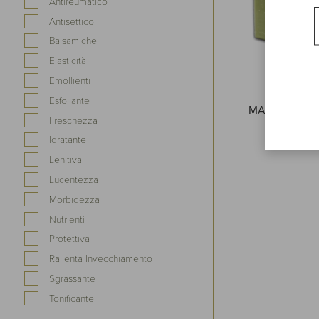
Antireumatico
Antisettico
Balsamiche
Elasticità
Emollienti
Esfoliante
MARSEILLES 
Freschezza
200 gr.
Idratante
Lenitiva
Lucentezza
Morbidezza
Nutrienti
Protettiva
Rallenta Invecchiamento
Sgrassante
Tonificante