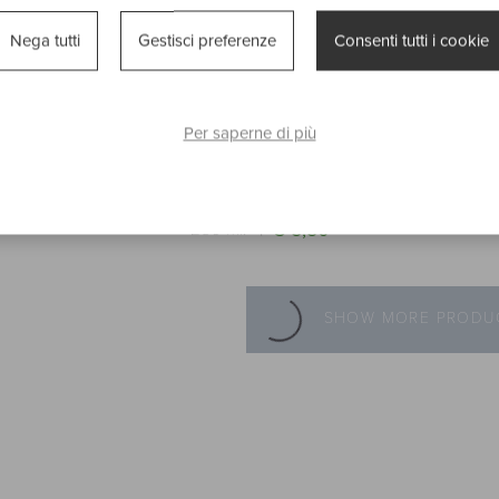
Nega tutti
Gestisci preferenze
Consenti tutti i cookie
Per saperne di più
SOAP GREEN
HAIR CONDITIONER
OLIVE BOD
ENRICHED WITH OLIVE OIL
€ 2,60
100 m
€ 5,50
250 ml.
SHOW MORE PRODU