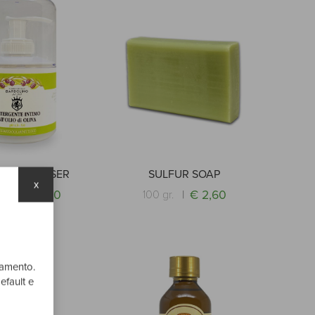
ATE CLEANSER
SULFUR SOAP
x
€ 5,00
€ 2,60
l.
100 gr.
onamento.
efault e