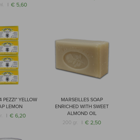
€ 5,60
ml.
4 PEZZI" YELLOW
MARSEILLES SOAP
AP LEMON
ENRICHED WITH SWEET
ALMOND OIL
€ 6,20
r.
€ 2,50
200 gr.