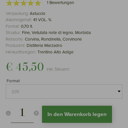
1 Bewertungen
Verpackung:
Astuccio
Alkoholgehalt:
41 VOL. %
Format:
0,70 lt.
Struktur:
Fine, Vellutata note di legno, Morbida
Rebsorte:
Corvina, Rondinella, Corvinone
Produzent:
Distilleria Marzadro
Herkunftsregion:
Trentino Alto Adige
€ 45,50
inkl. Steuern
Format
-
+
In den Warenkorb legen