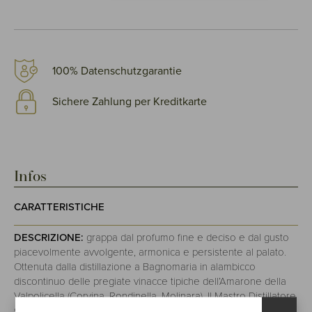
100% Datenschutzgarantie
Sichere Zahlung per Kreditkarte
Infos
CARATTERISTICHE
DESCRIZIONE:
grappa dal profumo fine e deciso e dal gusto
piacevolmente avvolgente, armonica e persistente al palato.
Ottenuta dalla distillazione a Bagnomaria in alambicco
discontinuo delle pregiate vinacce tipiche dell’Amarone della
Valpolicella (Corvina, Rondinella, Molinara). Il Mastro Distillatore
segue nel tempo e con attenzione l'evolversi del blend,