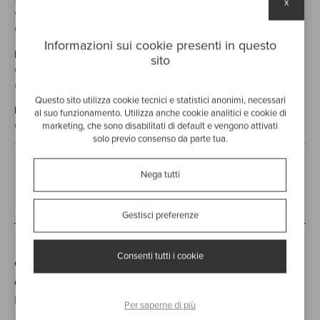
x
verificando sentori e aromi fino al conseguimento di un
equilibrio unico.
Informazioni sui cookie presenti in questo
NOTE DEGUSTAZIONE:
colore ambrato, aroma fine, intenso
sito
e seducente, gusto ampio e delicato, dotato di un finale
appagante e persistente.
Questo sito utilizza cookie tecnici e statistici anonimi, necessari
INVECCHIAMENTO:
totale 36 mesi in piccole botti di rovere
al suo funzionamento. Utilizza anche cookie analitici e cookie di
da 500 litri
marketing, che sono disabilitati di default e vengono attivati
solo previo consenso da parte tua.
Nega tutti
Bewertungen (1)
Gestisci preferenze
Consenti tutti i cookie
Carlo
13 Januar 2021
Grappa eccezionale
Descriverla non basta
Per saperne di più