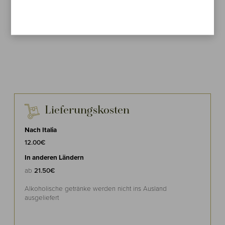
Bewertung hinzufügen
Lieferungskosten
Nach Italia
12.00€
In anderen Ländern
ab
21.50€
Alkoholische getränke werden nicht ins Ausland
ausgeliefert