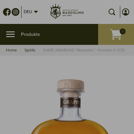
DEU
Home
Spirits
GIARE AMARONE "Marzadro" - Formato lt. 0,70