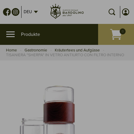
DEU
Home
Gastronomie
Kräutertees und Aufgüsse
TISANIERA "SHERPA" IN VETRO ANTIURTO CON FILTRO INTERNO