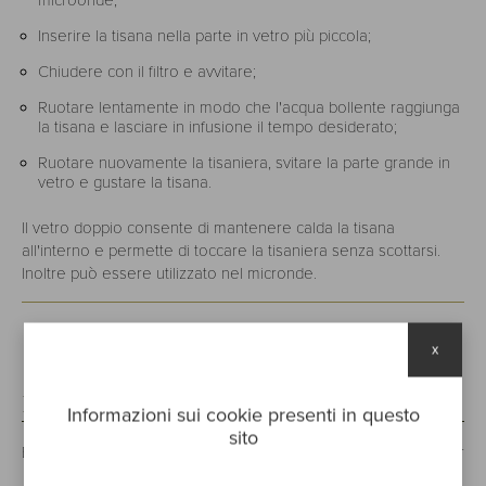
microonde;
Inserire la tisana nella parte in vetro più piccola;
Chiudere con il filtro e avvitare;
Ruotare lentamente in modo che l'acqua bollente raggiunga
la tisana e lasciare in infusione il tempo desiderato;
Ruotare nuovamente la tisaniera, svitare la parte grande in
vetro e gustare la tisana.
Il vetro doppio consente di mantenere calda la tisana
all'interno e permette di toccare la tisaniera senza scottarsi.
Inoltre può essere utilizzato nel micronde.
x
Bewertungen
Informazioni sui cookie presenti in questo
sito
Bisher hat noch niemand eine Bewertung geschrieben. Sei der
Erste!