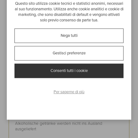
Questo sito utilizza cookie tecnici e statistici anonimi, necessari
al suo funzionamento. Utilizza anche cookie analitici e cookie di
marketing, che sono disabilitati di default e vengono attivati
Bewertung hinzufügen
solo previo consenso da parte tua.
Nega tutti
Gestisci preferenze
Consenti tutti i cookie
Lieferungskosten
Nach Italia
Per saperne di più
12.00€
In anderen Ländern
ab
21.50€
Alkoholische getränke werden nicht ins Ausland
ausgeliefert