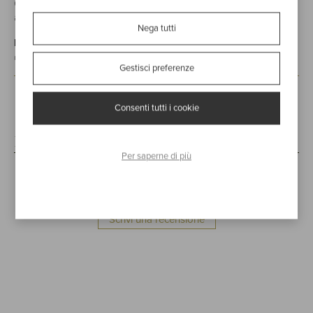
e seducente, gusto ampio e delicato, dotato di un finale
appagante e persistente.
Nega tutti
INVECCHIAMENTO:
totale 36 mesi in piccole botti di rovere
da 500 litri.
Gestisci preferenze
Consenti tutti i cookie
Recensioni
Per saperne di più
Nessuno ha ancora scritto una recensione su questo prodotto
Scrivi una recensione