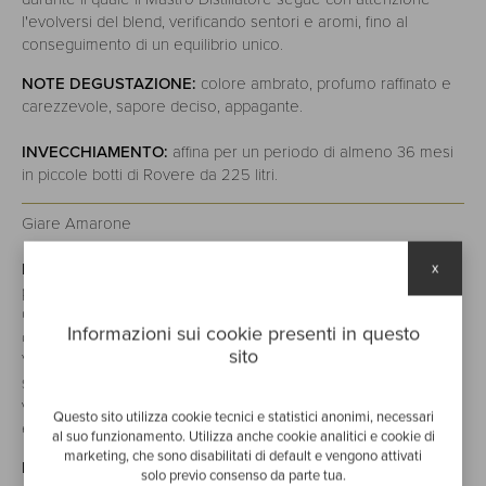
l'evolversi del blend, verificando sentori e aromi, fino al
conseguimento di un equilibrio unico.
NOTE DEGUSTAZIONE:
colore ambrato, profumo raffinato e
carezzevole, sapore deciso, appagante.
INVECCHIAMENTO:
affina per un periodo di almeno 36 mesi
in piccole botti di Rovere da 225 litri.
Giare Amarone
DESCRIZIONE:
grappa dal profumo fine e deciso e dal gusto
x
piacevolmente avvolgente, armonica e persistente al palato.
Ottenuta dalla distillazione a Bagnomaria in alambicco
Informazioni sui cookie presenti in questo
discontinuo delle pregiate vinacce tipiche dell’Amarone della
sito
Valpolicella (Corvina, Rondinella, Molinara). Il Mastro Distillatore
segue nel tempo e con attenzione l'evolversi del blend,
verificando sentori e aromi fino al conseguimento di un
Questo sito utilizza cookie tecnici e statistici anonimi, necessari
equilibrio unico.
al suo funzionamento. Utilizza anche cookie analitici e cookie di
marketing, che sono disabilitati di default e vengono attivati
NOTE DEGUSTAZIONE:
colore ambrato, aroma fine, intenso
solo previo consenso da parte tua.